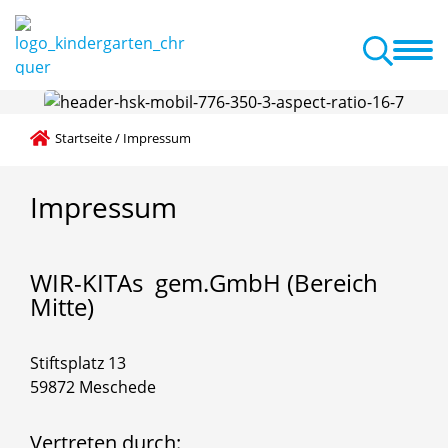
inrichtung
Kita ABC
Familienzentrum
Aktuelles
Downloads
Startseite
/
Impressum
Impressum
WIR-KITAs
gem.GmbH
(Bereich
Mitte)
Stiftsplatz 13
59872 Meschede
Vertreten durch: